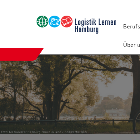
Berufs
Studium
Studiengänge
Master-Studi
Über 
Internationales Wirtschaftsingenieurwes