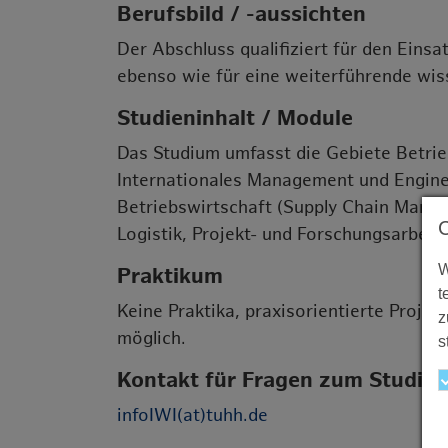
Berufsbild / -aussichten
Der Abschluss qualifiziert für den Einsa
ebenso wie für eine weiterführende wis
Studieninhalt / Module
Das Studium umfasst die Gebiete Betr
Internationales Management und Engin
Betriebswirtschaft (Supply Chain Manag
Logistik, Projekt- und Forschungsarbeit.
W
Praktikum
t
Keine Praktika, praxisorientierte Proje
z
möglich.
s
Kontakt für Fragen zum Studien
infoIWI(at)tuhh.de