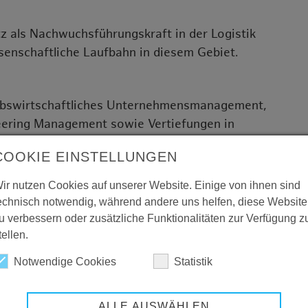
tz als Nachwuchsführungskraft in der Logistik
senschaftliche Laufbahn in diesem Gebiet.
iebswirtschaftliches Unternehmensmanagement,
eering Management sowie Vertiefungen in
ement, Controlling oder Marketing) und
COOKIE EINSTELLUNGEN
ir nutzen Cookies auf unserer Website. Einige von ihnen sind
echnisch notwendig, während andere uns helfen, diese Website
kt-Seminare, Auslandsstudium im 3. Semester
u verbessern oder zusätzliche Funktionalitäten zur Verfügung z
tellen.
fach
Notwendige Cookies
Statistik
ALLE AUSWÄHLEN