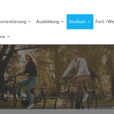
orientierung
Ausbildung
Studium
Fort-/We
engänge
uns
en – Vertiefung Logistik (M.Sc.) an der Technischen Universität Ha