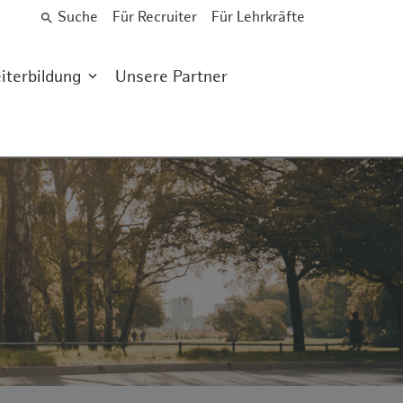
Suche
Für Recruiter
Für Lehrkräfte
search
iterbildung
Unsere Partner
mburg-Harburg (TUHH)